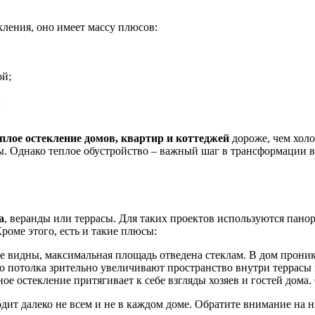
кления, оно имеет массу плюсов:
ой;
;
плое остекление домов, квартир и коттеджей
дороже, чем холо
ы. Однако теплое обустройство – важный шаг в трансформации 
а
, веранды или террасы. Для таких проектов используются пано
роме этого, есть и такие плюсы:
 видны, максимальная площадь отведена стеклам. В дом проника
 потолка зрительно увеличивают пространство внутри террасы 
ное остекление притягивает к себе взгляды хозяев и гостей дом
дит далеко не всем и не в каждом доме. Обратите внимание на 