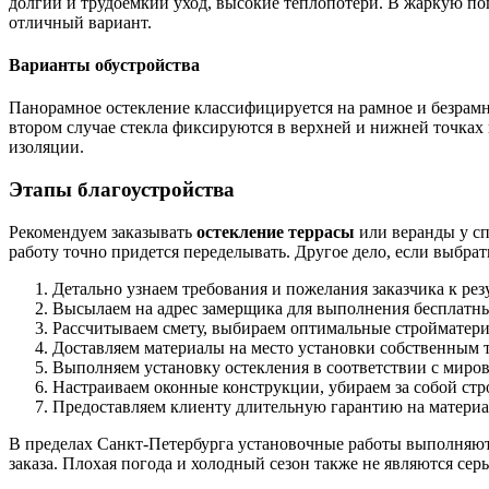
долгий и трудоемкий уход, высокие теплопотери. В жаркую пог
отличный вариант.
Варианты обустройства
Панорамное остекление классифицируется на рамное и безрамн
втором случае стекла фиксируются в верхней и нижней точках 
изоляции.
Этапы благоустройства
Рекомендуем заказывать
остекление террасы
или веранды у сп
работу точно придется переделывать. Другое дело, если выбрат
Детально узнаем требования и пожелания заказчика к резу
Высылаем на адрес замерщика для выполнения бесплатны
Рассчитываем смету, выбираем оптимальные стройматер
Доставляем материалы на место установки собственным 
Выполняем установку остекления в соответствии с миро
Настраиваем оконные конструкции, убираем за собой ст
Предоставляем клиенту длительную гарантию на материа
В пределах Санкт-Петербурга установочные работы выполняются
заказа. Плохая погода и холодный сезон также не являются сер