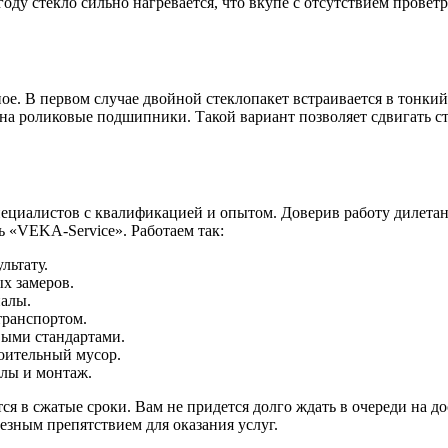
оду стекло сильно нагревается, что вкупе с отсутствием провет
ое. В первом случае двойной стеклопакет встраивается в тонк
на роликовые подшипники. Такой вариант позволяет сдвигать ст
ециалистов с квалификацией и опытом. Доверив работу дилетанта
ь «VEKA-Service». Работаем так:
льтату.
х замеров.
иалы.
транспортом.
выми стандартами.
роительный мусор.
лы и монтаж.
 в сжатые сроки. Вам не придется долго ждать в очереди на до
ьезным препятствием для оказания услуг.