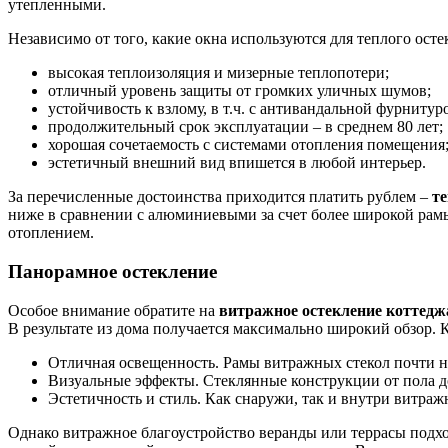
утепленными.
Независимо от того, какие окна используются для теплого осте
высокая теплоизоляция и мизерные теплопотери;
отличный уровень защиты от громких уличных шумов;
устойчивость к взлому, в т.ч. с антивандальной фурнитур
продолжительный срок эксплуатации – в среднем 80 лет;
хорошая сочетаемость с системами отопления помещения
эстетичный внешний вид впишется в любой интерьер.
За перечисленные достоинства приходится платить рублем –
те
ниже в сравнении с алюминиевыми за счет более широкой рам
отоплением.
Панорамное остекление
Особое внимание обратите на
витражное остекление коттедж
В результате из дома получается максимально широкий обзор. К
Отличная освещенность. Рамы витражных стекол почти не
Визуальные эффекты. Стеклянные конструкции от пола до
Эстетичность и стиль. Как снаружи, так и внутри витраж
Однако витражное благоустройство веранды или террасы подхо