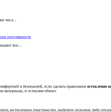
е числ...
оты популярности
ешают вос...
комфортней и безопасней, если сделать правильное
остекление 
м материалы, и остеклим объект.
зовать застекленное пространство, выберите холодное либо тепл