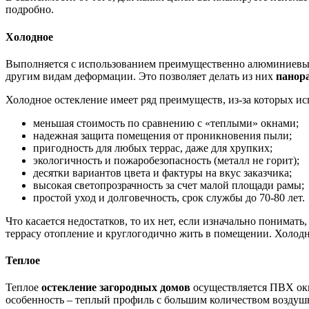
подробно.
Холодное
Выполняется с использованием преимущественно алюминиевых 
другим видам деформации. Это позволяет делать из них
панор
Холодное остекление имеет ряд преимуществ, из-за которых ис
меньшая стоимость по сравнению с «теплыми» окнами;
надежная защита помещения от проникновения пыли;
пригодность для любых террас, даже для хрупких;
экологичность и пожаробезопасность (металл не горит);
десятки вариантов цвета и фактуры на вкус заказчика;
высокая светопрозрачность за счет малой площади рамы;
простой уход и долговечность, срок службы до 70-80 лет.
Что касается недостатков, то их нет, если изначально понимать
террасу отопление и круглогодично жить в помещении. Холодн
Теплое
Теплое
остекление загородных домов
осуществляется ПВХ окн
особенность – теплый профиль с большим количеством воздушн