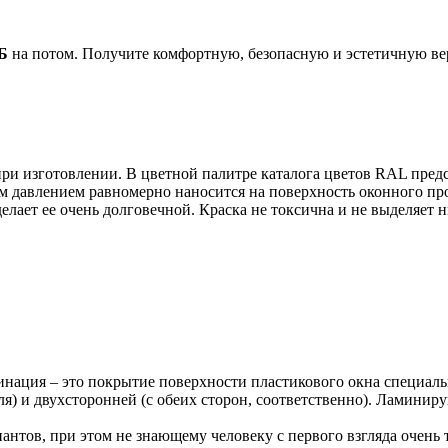
ПБ
на потом. Получите комфортную, безопасную и эстетичную вер
при изготовлении. В цветной палитре каталога цветов RAL пре
м давлением равномерно наносится на поверхность оконного пр
елает ее очень долговечной. Краска не токсична и не выделяет н
нация – это покрытие поверхности пластикового окна специал
я) и двухсторонней (с обеих сторон, соответственно). Ламиниру
антов, при этом не знающему человеку с первого взгляда очень 