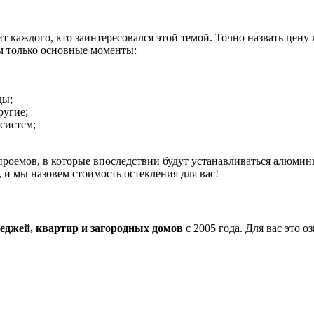
т каждого, кто заинтересовался этой темой. Точно назвать цену
им только основные моменты:
ды;
ругие;
систем;
оемов, в которые впоследствии будут устанавливаться алюминие
 и мы назовем стоимость остекления для вас!
еджей, квартир и загородных домов
с 2005 года. Для вас это 