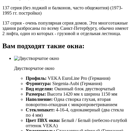
137 серия (без лоджий и балконов, часто общежития)
(1973-
1995 гг. постройки)
137 серия - очень популярная серия домов. Эти многоэтажные
здания разбросаны по всему Санкт-Петербургу, обычно имеют
2 лифта, один из которых - грузовой и отдельная лестница.
Вам подходят такие окна:
Двустворчатое окно
Профиль:
VEKA EuroLine Pro (Германия)
Фурнитура:
Siegenia-Aubi (Германия)
Вид изделия:
Оконный блок двустворчатый
Размеры:
Высота 1420 мм х ширина 1150 мм
Наполнение:
Одна створка глухая, вторая
поворотно-откидная с микропроветриванием
Стеклопакет:
4-16-4, однокамерный (два стекла
по 4 мм)
Цвет ПВХ окна:
Белый / Белый (небесно-голубой
оттенок VEKA)
Уплотнитель:
Стандартный тёмный (Германия)