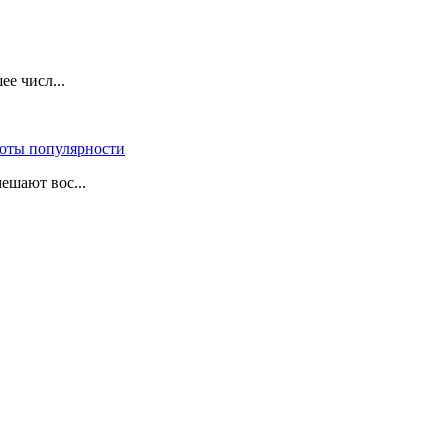
е числ...
оты популярности
ешают вос...